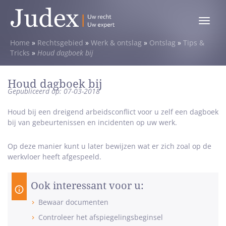
Toggle
menu
Home
»
Rechtsgebied
»
Werk & ontslag
»
Ontslag
»
Tips &
Tricks
»
Houd dagboek bij
Houd dagboek bij
Gepubliceerd op: 07-03-2018
Houd bij een dreigend arbeidsconflict voor u zelf een dagboek
bij van gebeurtenissen en incidenten op uw werk.
Op deze manier kunt u later bewijzen wat er zich zoal op de
werkvloer heeft afgespeeld.
Ook interessant voor u:
Bewaar documenten
Controleer het afspiegelingsbeginsel