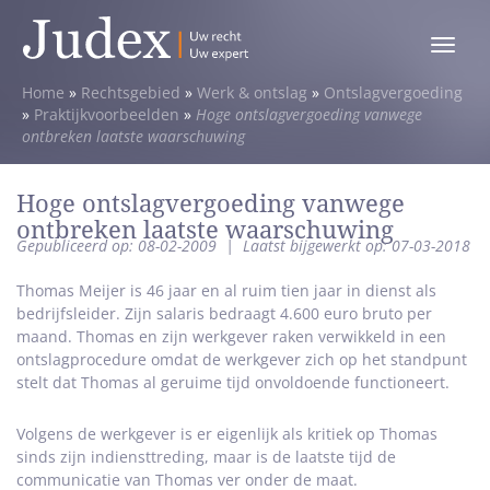
Toggle
menu
Home
»
Rechtsgebied
»
Werk & ontslag
»
Ontslagvergoeding
»
Praktijkvoorbeelden
»
Hoge ontslagvergoeding vanwege
ontbreken laatste waarschuwing
Hoge ontslagvergoeding vanwege
ontbreken laatste waarschuwing
Gepubliceerd op: 08-02-2009
|
Laatst bijgewerkt op: 07-03-2018
Thomas Meijer is 46 jaar en al ruim tien jaar in dienst als
bedrijfsleider. Zijn salaris bedraagt 4.600 euro bruto per
maand. Thomas en zijn werkgever raken verwikkeld in een
ontslagprocedure omdat de werkgever zich op het standpunt
stelt dat Thomas al geruime tijd onvoldoende functioneert.
Volgens de werkgever is er eigenlijk als kritiek op Thomas
sinds zijn indiensttreding, maar is de laatste tijd de
communicatie van Thomas ver onder de maat.