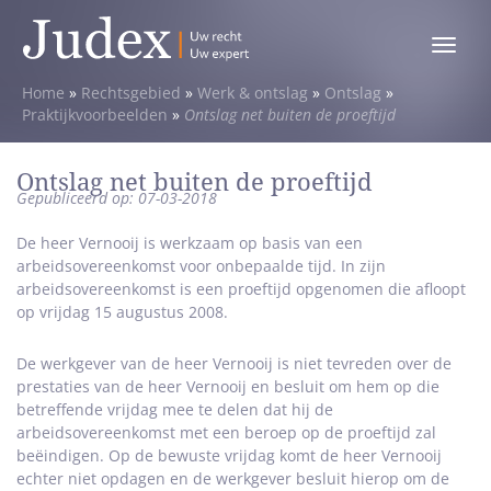
Toggle
menu
Home
»
Rechtsgebied
»
Werk & ontslag
»
Ontslag
»
Praktijkvoorbeelden
»
Ontslag net buiten de proeftijd
Ontslag net buiten de proeftijd
Gepubliceerd op: 07-03-2018
De heer Vernooij is werkzaam op basis van een
arbeidsovereenkomst voor onbepaalde tijd. In zijn
arbeidsovereenkomst is een proeftijd opgenomen die afloopt
op vrijdag 15 augustus 2008.
De werkgever van de heer Vernooij is niet tevreden over de
prestaties van de heer Vernooij en besluit om hem op die
betreffende vrijdag mee te delen dat hij de
arbeidsovereenkomst met een beroep op de proeftijd zal
beëindigen. Op de bewuste vrijdag komt de heer Vernooij
echter niet opdagen en de werkgever besluit hierop om de