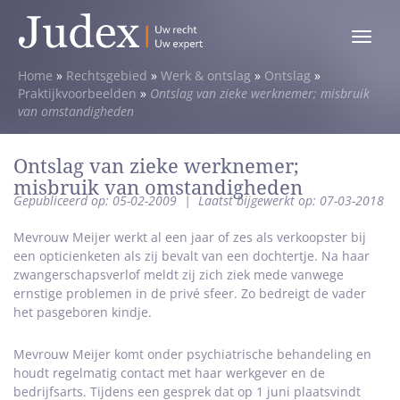
Toggle
menu
Home
»
Rechtsgebied
»
Werk & ontslag
»
Ontslag
»
Praktijkvoorbeelden
»
Ontslag van zieke werknemer; misbruik
van omstandigheden
Ontslag van zieke werknemer;
misbruik van omstandigheden
Gepubliceerd op: 05-02-2009
|
Laatst bijgewerkt op: 07-03-2018
Mevrouw Meijer werkt al een jaar of zes als verkoopster bij
een opticienketen als zij bevalt van een dochtertje. Na haar
zwangerschapsverlof meldt zij zich ziek mede vanwege
ernstige problemen in de privé sfeer. Zo bedreigt de vader
het pasgeboren kindje.
Mevrouw Meijer komt onder psychiatrische behandeling en
houdt regelmatig contact met haar werkgever en de
bedrijfsarts. Tijdens een gesprek dat op 1 juni plaatsvindt