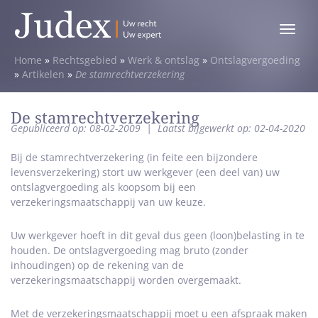
Toggle
menu
Home
»
Rechtsgebied
»
Werk & ontslag
»
Ontslagvergoeding
»
Artikelen
»
De stamrechtverzekering
De stamrechtverzekering
Gepubliceerd op: 08-02-2009
|
Laatst bijgewerkt op: 02-04-2020
Bij de stamrechtverzekering (in feite een bijzondere
levensverzekering) stort uw werkgever (een deel van) uw
ontslagvergoeding als koopsom bij een
verzekeringsmaatschappij van uw keuze.
Uw werkgever hoeft in dit geval dus geen (loon)belasting in te
houden. De ontslagvergoeding mag bruto (zonder
inhoudingen) op de rekening van de
verzekeringsmaatschappij worden overgemaakt.
Met de verzekeringsmaatschappij moet u een afspraak maken