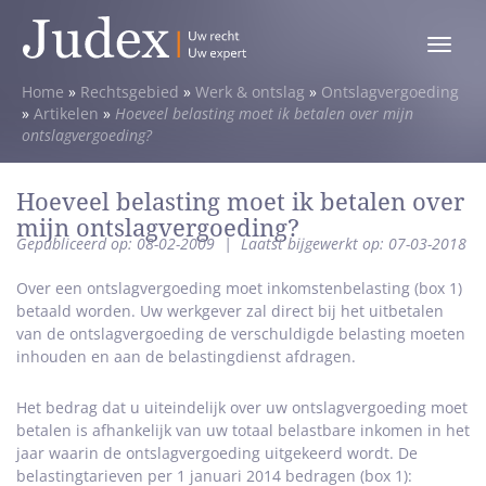
Toggle
menu
Home
»
Rechtsgebied
»
Werk & ontslag
»
Ontslagvergoeding
»
Artikelen
»
Hoeveel belasting moet ik betalen over mijn
ontslagvergoeding?
Hoeveel belasting moet ik betalen over
mijn ontslagvergoeding?
Gepubliceerd op: 08-02-2009
|
Laatst bijgewerkt op: 07-03-2018
Over een ontslagvergoeding moet inkomstenbelasting (box 1)
betaald worden. Uw werkgever zal direct bij het uitbetalen
van de ontslagvergoeding de verschuldigde belasting moeten
inhouden en aan de belastingdienst afdragen.
Het bedrag dat u uiteindelijk over uw ontslagvergoeding moet
betalen is afhankelijk van uw totaal belastbare inkomen in het
jaar waarin de ontslagvergoeding uitgekeerd wordt. De
belastingtarieven per 1 januari 2014 bedragen (box 1):