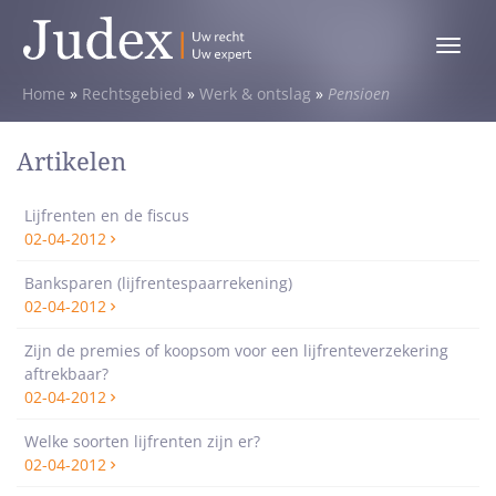
Toggle
menu
Home
»
Rechtsgebied
»
Werk & ontslag
»
Pensioen
Artikelen
Lijfrenten en de fiscus
02-04-2012
Banksparen (lijfrentespaarrekening)
02-04-2012
Zijn de premies of koopsom voor een lijfrenteverzekering
aftrekbaar?
02-04-2012
Welke soorten lijfrenten zijn er?
02-04-2012