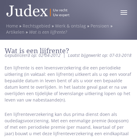
Toggle
menu
Home
»
Rechtsgebied
»
Werk & ontslag
»
Pensioen
»
Artikelen
»
Wat is een lijfrente?
Wat is een lijfrente?
Gepubliceerd op: 02-04-2012
|
Laatst bijgewerkt op: 07-03-2018
Een lijfrente is een levensverzekering die een periodieke
uitkering (in vaktaal: een lijfrente) uitkeert als u op een vooraf
bepaalde datum in leven bent of als u voor een bepaalde
datum komt te overlijden. In het laatste geval gaat er na uw
overlijden een tijdelijke of levenslange uitkering lopen op het
leven van uw nabestaande(n).
Een lijfrenteverzekering kan dus prima dienst doen als
oudedagsvoorziening. Met een eenmalige premie (koopsom)
of met een periodieke premie (per maand, kwartaal of per
jaar) bouwt u met deze lijfrenteverzekering een eindkapitaal