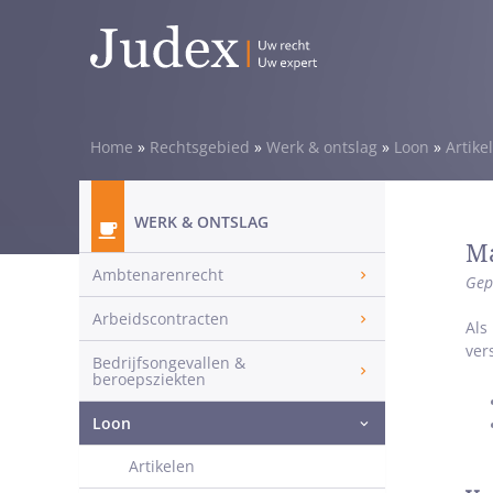
Home
»
Rechtsgebied
»
Werk & ontslag
»
Loon
»
Artike
WERK & ONTSLAG
Ma
Ambtenarenrecht
Gep
Arbeidscontracten
Als
ver
Bedrijfsongevallen &
beroepsziekten
Loon
Artikelen