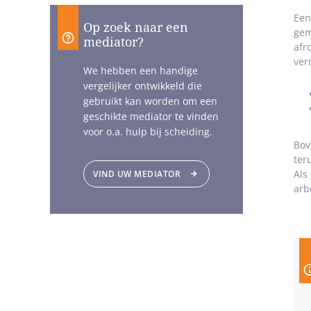
Een
Op zoek naar een
gem
mediator?
afr
ver
We hebben een handige
vergelijker ontwikkeld die
gebruikt kan worden om een
geschikte mediator te vinden
voor o.a. hulp bij scheiding.
Bov
ter
Als
VIND UW MEDIATOR
arb