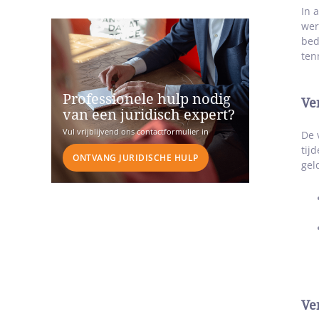
In 
wer
bed
ten
Professionele hulp nodig
Ve
van een juridisch expert?
Vul vrijblijvend ons contactformulier in
De 
tij
ONTVANG JURIDISCHE HULP
gel
Ve