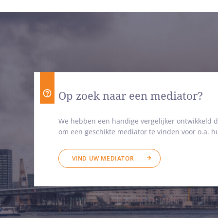
Op zoek naar een mediator?
We hebben een handige vergelijker ontwikkeld d
om een geschikte mediator te vinden voor o.a. hu
VIND UW MEDIATOR