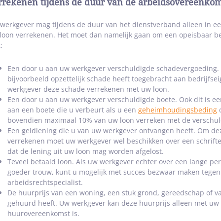
rrekenen tijdens de duur van de arbeidsovereenkom
werkgever mag tijdens de duur van het dienstverband alleen in ee
loon verrekenen. Het moet dan namelijk gaan om een opeisbaar b
:
Een door u aan uw werkgever verschuldigde schadevergoeding. Dit
bijvoorbeeld opzettelijk schade heeft toegebracht aan bedrijf
werkgever deze schade verrekenen met uw loon.
Een door u aan uw werkgever verschuldigde boete. Ook dit is een
aan een boete die u verbeurt als u een
geheimhoudingsbeding
o
bovendien maximaal 10% van uw loon verreken met de verschul
Een geldlening die u van uw werkgever ontvangen heeft. Om de
verrekenen moet uw werkgever wel beschikken over een schriftel
dat de lening uit uw loon mag worden afgelost.
Teveel betaald loon. Als uw werkgever echter over een lange per
goeder trouw, kunt u mogelijk met succes bezwaar maken tegen 
arbeidsrechtspecialist.
De huurprijs van een woning, een stuk grond, gereedschap of v
gehuurd heeft. Uw werkgever kan deze huurprijs alleen met uw lo
huurovereenkomst is.