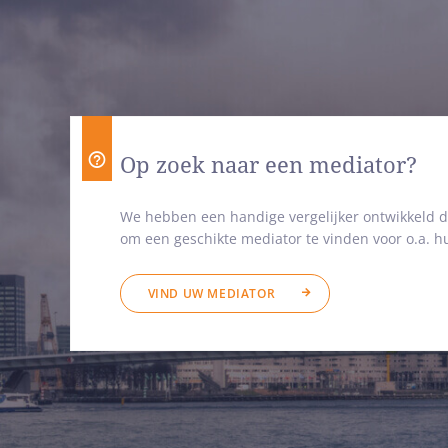
Op zoek naar een mediator?
We hebben een handige vergelijker ontwikkeld d
om een geschikte mediator te vinden voor o.a. hu
VIND UW MEDIATOR