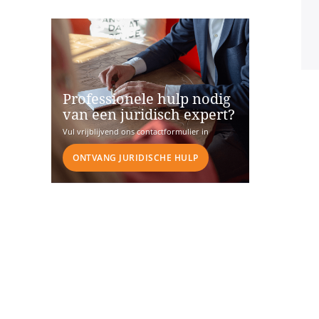
Professionele hulp nodig
van een juridisch expert?
Vul vrijblijvend ons contactformulier in
ONTVANG JURIDISCHE HULP