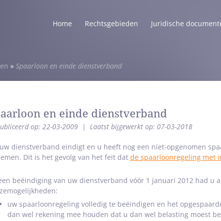
Home
Rechtsgebieden
Juridische document
len
»
Spaarloon en einde dienstverband
aarloon en einde dienstverband
ubliceerd op: 22-03-2009
|
Laatst bijgewerkt op: 07-03-2018
 uw dienstverband eindigt en u heeft nog een niet-opgenomen spaar
emen. Dit is het gevolg van het feit dat
de spaarloonregeling met in
 een beëindiging van uw dienstverband vóór 1 januari 2012 had u a
zemogelijkheden:
uw spaarloonregeling volledig te beëindigen en het opgespaarde
dan wel rekening mee houden dat u dan wel belasting moest be