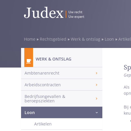
Home
»
Rechtsgebied
»
Werk & ontslag
»
Loon
»
Artike
WERK & ONTSLAG
Sp
Ambtenarenrecht
Gep
Arbeidscontracten
Als
opn
Bedrijfsongevallen &
beroepsziekten
Bij
Loon
keu
Artikelen