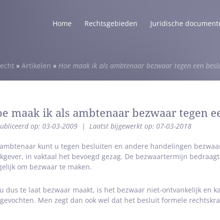
Home
Rechtsgebieden
Juridische document
echt
»
Artikelen
»
Hoe maak ik als ambtenaar bezwaar tegen een beslu
e maak ik als ambtenaar bezwaar tegen ee
ubliceerd op: 03-03-2009
|
Laatst bijgewerkt op: 07-03-2018
 ambtenaar kunt u tegen besluiten en andere handelingen bezwaa
kgever, in vaktaal het bevoegd gezag. De bezwaartermijn bedraagt 
elijk om bezwaar te maken.
 u dus te laat bezwaar maakt, is het bezwaar niet-ontvankelijk en 
gevochten. Men zegt dan ook wel dat het besluit formele rechtskra