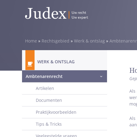
Home
»
Rechtsgebied
»
Werk & ontslag
»
Ambtenarenr
WERK & ONTSLAG
Ho
Ambtenarenrecht
Gep
Artikelen
Als
wer
Documenten
mog
Praktijkvoorbeelden
Als
Tips & Tricks
aan
Veelgestelde vragen