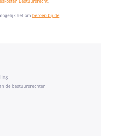
ceskosten Bestuursrecht
.
mogelijk het om
beroep bij de
ling
van de bestuursrechter