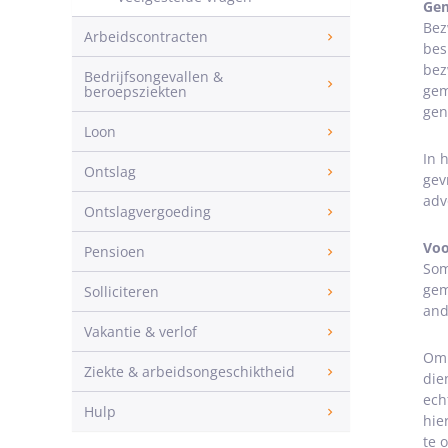
Gem
Bez
Arbeidscontracten
bes
bez
Bedrijfsongevallen &
gem
beroepsziekten
gen
Loon
In 
Ontslag
gev
adv
Ontslagvergoeding
Voo
Pensioen
Som
gem
Solliciteren
and
Vakantie & verlof
Om 
Ziekte & arbeidsongeschiktheid
die
ech
Hulp
hie
te 