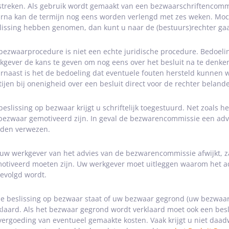
streken. Als gebruik wordt gemaakt van een bezwaarschriftencommi
rna kan de termijn nog eens worden verlengd met zes weken. Moc
lissing hebben genomen, dan kunt u naar de (bestuurs)rechter ga
bezwaarprocedure is niet een echte juridische procedure. Bedoel
kgever de kans te geven om nog eens over het besluit na te denk
rnaast is het de bedoeling dat eventuele fouten hersteld kunnen
tijen bij onenigheid over een besluit direct voor de rechter beland
beslissing op bezwaar krijgt u schriftelijk toegestuurd. Net zoals h
bezwaar gemotiveerd zijn. In geval de bezwarencommissie een advie
den verwezen.
 uw werkgever van het advies van de bezwarencommissie afwijkt, z
otiveerd moeten zijn. Uw werkgever moet uitleggen waarom het a
evolgd wordt.
de beslissing op bezwaar staat of uw bezwaar gegrond (uw bezwaa
klaard. Als het bezwaar gegrond wordt verklaard moet ook een bes
vergoeding van eventueel gemaakte kosten. Vaak krijgt u niet daad