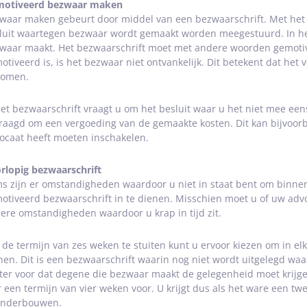
otiveerd bezwaar maken
waar maken gebeurt door middel van een bezwaarschrift. Met het 
luit waartegen bezwaar wordt gemaakt worden meegestuurd. In he
waar maakt. Het bezwaarschrift moet met andere woorden gemotivee
otiveerd is, is het bezwaar niet ontvankelijk. Dit betekent dat het
omen.
het bezwaarschrift vraagt u om het besluit waar u het niet mee een
raagd om een vergoeding van de gemaakte kosten. Dit kan bijvoorbe
ocaat heeft moeten inschakelen.
rlopig bezwaarschrift
s zijn er omstandigheden waardoor u niet in staat bent om binnen
otiveerd bezwaarschrift in te dienen. Misschien moet u of uw advo
ere omstandigheden waardoor u krap in tijd zit.
de termijn van zes weken te stuiten kunt u ervoor kiezen om in elk
nen. Dit is een bezwaarschrift waarin nog niet wordt uitgelegd wa
ter voor dat degene die bezwaar maakt de gelegenheid moet krijgen 
r een termijn van vier weken voor. U krijgt dus als het ware een 
onderbouwen.