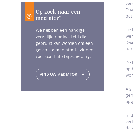
ver
Daa
Op zoek naar een
bes
mediator?
De 
We hebben een handige
wer
vergelijker ontwikkeld die
Daa
gebruikt kan worden om een
par
geschikte mediator te vinden
voor o.a. hulp bij scheiding.
De 
op 
VIND UW MEDIATOR
wor
Als
gem
opg
In 
ver
de 