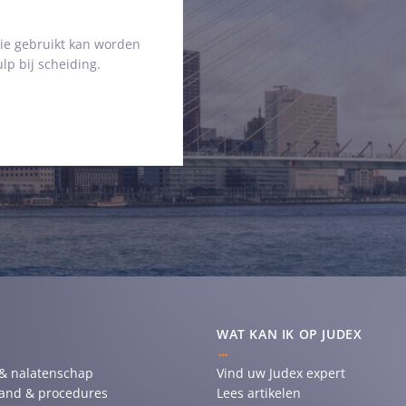
ie gebruikt kan worden
lp bij scheiding.
WAT KAN IK OP JUDEX
 & nalatenschap
Vind uw Judex expert
tand & procedures
Lees artikelen