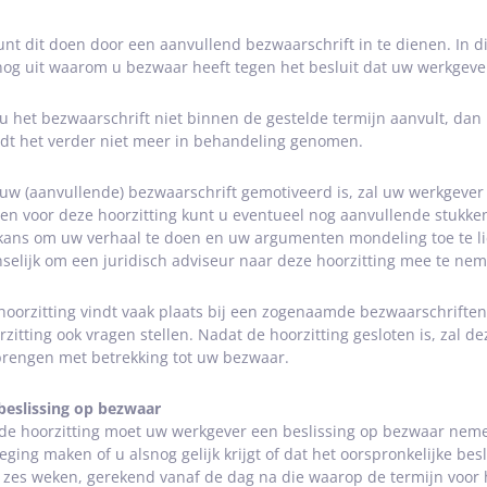
unt dit doen door een aanvullend bezwaarschrift in te dienen. In d
nog uit waarom u bezwaar heeft tegen het besluit dat uw werkgev
 u het bezwaarschrift niet binnen de gestelde termijn aanvult, dan
dt het verder niet meer in behandeling genomen.
 uw (aanvullende) bezwaarschrift gemotiveerd is, zal uw werkgever i
en voor deze hoorzitting kunt u eventueel nog aanvullende stukken 
kans om uw verhaal te doen en uw argumenten mondeling toe te lic
selijk om een juridisch adviseur naar deze hoorzitting mee te nem
hoorzitting vindt vaak plaats bij een zogenaamde bezwaarschrifte
rzitting ook vragen stellen. Nadat de hoorzitting gesloten is, zal
brengen met betrekking tot uw bezwaar.
beslissing op bezwaar
de hoorzitting moet uw werkgever een beslissing op bezwaar nem
eging maken of u alsnog gelijk krijgt of dat het oorspronkelijke beslu
 zes weken, gerekend vanaf de dag na die waarop de termijn voor h