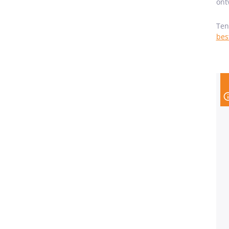
ont
Ten
bes