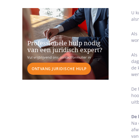
U k
als
Als
wor
Professionele hulp nodig
van een juridisch expert?
Als
Vul vrijblijvend ons contactformulier in
dag
de 
ONTVANG JURIDISCHE HULP
wen
De 
hoo
uit
De 
Na 
afw
van