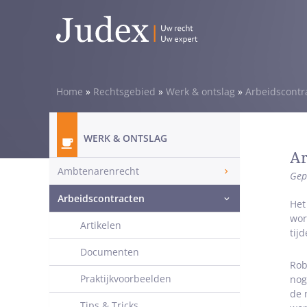
Home
»
Rechtsgebied
»
Werk & ontslag
»
Arbeidscontr
WERK & ONTSLAG
Ar
Ambtenarenrecht
Gep
Arbeidscontracten
Het
wor
Artikelen
tij
Documenten
Rob
Praktijkvoorbeelden
nog
de 
Tips & Tricks