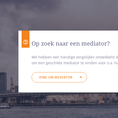
Op zoek naar een mediator?
We hebben een handige vergelijker ontwikkeld d
om een geschikte mediator te vinden voor o.a. hu
VIND UW MEDIATOR