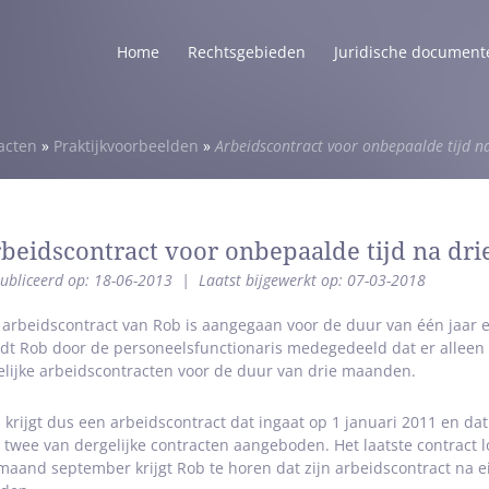
Home
Rechtsgebieden
Juridische document
acten
»
Praktijkvoorbeelden
»
Arbeidscontract voor onbepaalde tijd na
beidscontract voor onbepaalde tijd na dri
ubliceerd op: 18-06-2013
|
Laatst bijgewerkt op: 07-03-2018
 arbeidscontract van Rob is aangegaan voor de duur van één jaar 
dt Rob door de personeelsfunctionaris medegedeeld dat er alleen
delijke arbeidscontracten voor de duur van drie maanden.
 krijgt dus een arbeidscontract dat ingaat op 1 januari 2011 en dat
 twee van dergelijke contracten aangeboden. Het laatste contract 
maand september krijgt Rob te horen dat zijn arbeidscontract na 