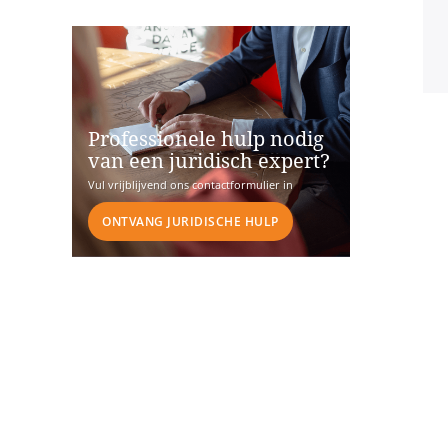
Professionele hulp nodig
van een juridisch expert?
Vul vrijblijvend ons contactformulier in
ONTVANG JURIDISCHE HULP