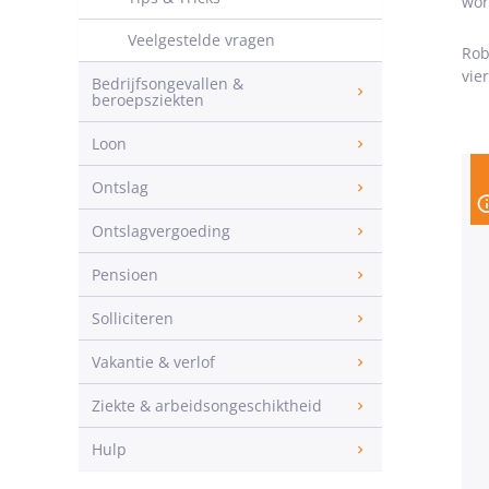
wor
Veelgestelde vragen
Rob
vie
Bedrijfsongevallen &
beroepsziekten
Loon
Ontslag
Ontslagvergoeding
Pensioen
Solliciteren
Vakantie & verlof
Ziekte & arbeidsongeschiktheid
Hulp