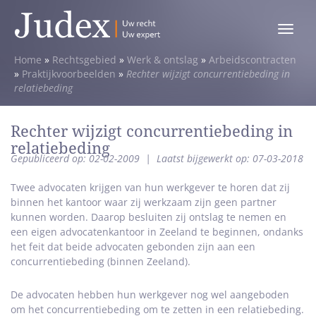
Toggle
menu
Home
»
Rechtsgebied
»
Werk & ontslag
»
Arbeidscontracten
»
Praktijkvoorbeelden
»
Rechter wijzigt concurrentiebeding in
relatiebeding
Rechter wijzigt concurrentiebeding in
relatiebeding
Gepubliceerd op: 02-02-2009
|
Laatst bijgewerkt op: 07-03-2018
Twee advocaten krijgen van hun werkgever te horen dat zij
binnen het kantoor waar zij werkzaam zijn geen partner
kunnen worden. Daarop besluiten zij ontslag te nemen en
een eigen advocatenkantoor in Zeeland te beginnen, ondanks
het feit dat beide advocaten gebonden zijn aan een
concurrentiebeding (binnen Zeeland).
De advocaten hebben hun werkgever nog wel aangeboden
om het concurrentiebeding om te zetten in een relatiebeding.