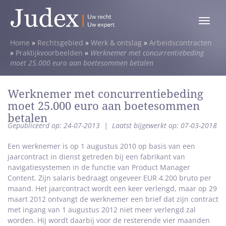
Toggle
menu
Home
»
Rechtsgebied
»
Werk & ontslag
»
Arbeidscontracten
»
Praktijkvoorbeelden
»
Werknemer met concurrentiebeding
moet 25.000 euro aan boetesommen betalen
Werknemer met concurrentiebeding
moet 25.000 euro aan boetesommen
betalen
Gepubliceerd op: 24-07-2013
|
Laatst bijgewerkt op: 07-03-2018
Een werknemer is op 1 augustus 2010 op basis van een
jaarcontract in dienst getreden bij een fabrikant van
navigatiesystemen in de functie van Product Manager
Content. Zijn salaris bedraagt ongeveer EUR 4.200 bruto per
maand. Het jaarcontract wordt een keer verlengd, maar op 29
maart 2012 ontvangt de werknemer een brief dat zijn contract
met ingang van 1 augustus 2012 niet meer verlengd zal
worden. Hij wordt daarbij voor de resterende vier maanden