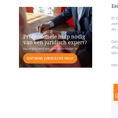
Ee
Er 
zee
als
Professionele hulp nodig
Om 
van een juridisch expert?
afs
Vul vrijblijvend ons contactformulier in
spr
ONTVANG JURIDISCHE HULP
Het