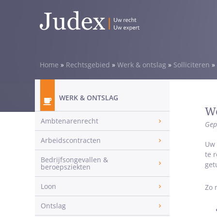
Home
»
Rechtsgebied
»
Werk & ontslag
»
Solliciteren
»
WERK & ONTSLAG
We
Ambtenarenrecht
Gep
Arbeidscontracten
Uw 
te 
Bedrijfsongevallen &
get
beroepsziekten
Loon
Zo 
Ontslag