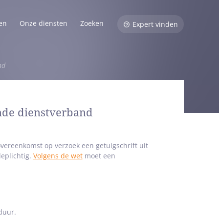
en
Onze diensten
Zoeken
Expert vinden
nd
inde dienstverband
overeenkomst op verzoek een getuigschrift uit
deplichtig.
Volgens de wet
moet een
duur.