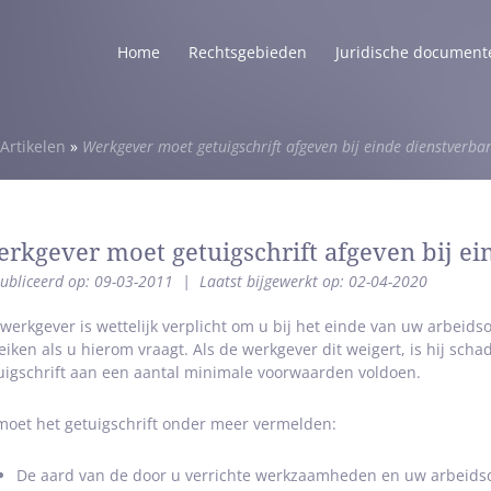
Home
Rechtsgebieden
Juridische document
Artikelen
»
Werkgever moet getuigschrift afgeven bij einde dienstverba
rkgever moet getuigschrift afgeven bij e
ubliceerd op: 09-03-2011
|
Laatst bijgewerkt op: 02-04-2020
werkgever is wettelijk verplicht om u bij het einde van uw arbeids
reiken als u hierom vraagt. Als de werkgever dit weigert, is hij scha
uigschrift aan een aantal minimale voorwaarden voldoen.
moet het getuigschrift onder meer vermelden:
De aard van de door u verrichte werkzaamheden en uw arbeids