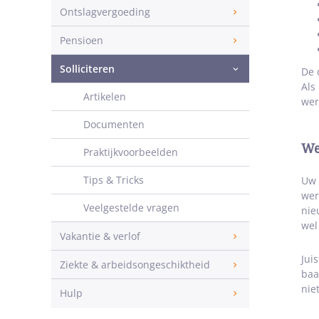
Ontslagvergoeding
Pensioen
Solliciteren
De 
Als
Artikelen
wer
Documenten
We
Praktijkvoorbeelden
Tips & Tricks
Uw 
wer
Veelgestelde vragen
nie
wel
Vakantie & verlof
Jui
Ziekte & arbeidsongeschiktheid
baa
nie
Hulp