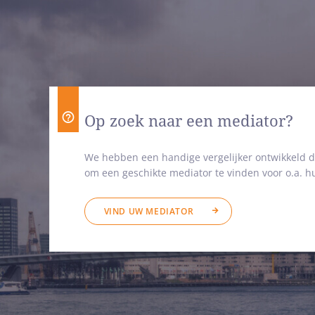
Op zoek naar een mediator?
We hebben een handige vergelijker ontwikkeld d
om een geschikte mediator te vinden voor o.a. hu
VIND UW MEDIATOR