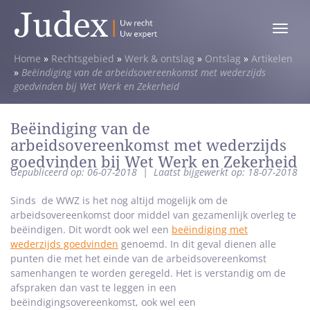
Toggle
menu
Home
»
Rechtsgebied
»
Werk & ontslag
»
Ontslag
»
Artikelen
»
Beëindiging van de arbeidsovereenkomst met wederzijds
goedvinden bij Wet Werk en Zekerheid
Beëindiging van de
arbeidsovereenkomst met wederzijds
goedvinden bij Wet Werk en Zekerheid
Gepubliceerd op: 06-07-2018
|
Laatst bijgewerkt op: 18-07-2018
Sinds de WWZ is het nog altijd mogelijk om de
arbeidsovereenkomst door middel van gezamenlijk overleg te
beëindigen. Dit wordt ook wel een
beëindiging met
wederzijds goedvinden
genoemd. In dit geval dienen alle
punten die met het einde van de arbeidsovereenkomst
samenhangen te worden geregeld. Het is verstandig om de
afspraken dan vast te leggen in een
beëindigingsovereenkomst, ook wel een