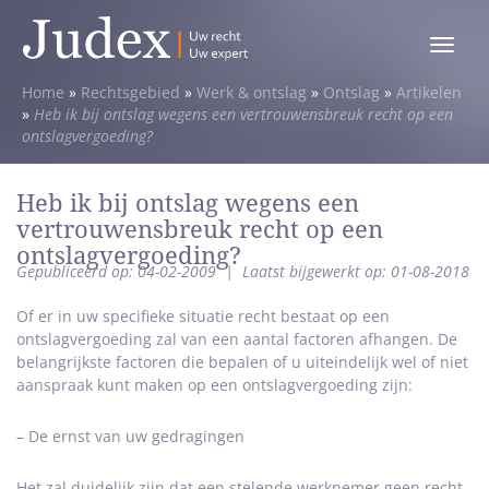
Toggle
menu
Home
»
Rechtsgebied
»
Werk & ontslag
»
Ontslag
»
Artikelen
»
Heb ik bij ontslag wegens een vertrouwensbreuk recht op een
ontslagvergoeding?
Heb ik bij ontslag wegens een
vertrouwensbreuk recht op een
ontslagvergoeding?
Gepubliceerd op: 04-02-2009
|
Laatst bijgewerkt op: 01-08-2018
Of er in uw specifieke situatie recht bestaat op een
ontslagvergoeding zal van een aantal factoren afhangen. De
belangrijkste factoren die bepalen of u uiteindelijk wel of niet
aanspraak kunt maken op een ontslagvergoeding zijn:
– De ernst van uw gedragingen
Het zal duidelijk zijn dat een stelende werknemer geen recht