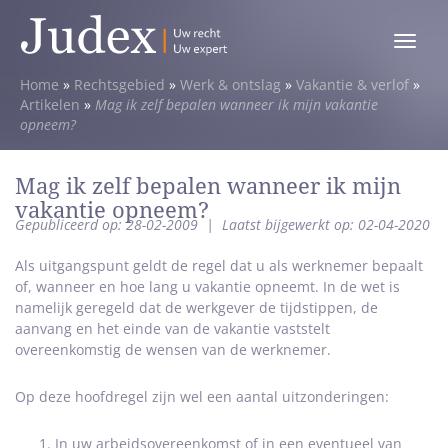
Toggle
menu
Home
»
Rechtsgebied
»
Werk & ontslag
»
Vakantie & verlof
»
Artikelen
»
Mag ik zelf bepalen wanneer ik mijn vakantie
opneem?
Mag ik zelf bepalen wanneer ik mijn
vakantie opneem?
Gepubliceerd op: 28-02-2009
|
Laatst bijgewerkt op: 02-04-2020
Als uitgangspunt geldt de regel dat u als werknemer bepaalt
of, wanneer en hoe lang u vakantie opneemt. In de wet is
namelijk geregeld dat de werkgever de tijdstippen, de
aanvang en het einde van de vakantie vaststelt
overeenkomstig de wensen van de werknemer.
Op deze hoofdregel zijn wel een aantal uitzonderingen:
In uw arbeidsovereenkomst of in een eventueel van