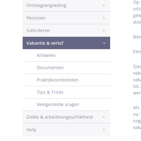
Op 
Ontslagvergoeding
uit
gew
Pensioen
doo
Solliciteren
Bov
Vakantie & verlof
Een
Artikelen
Sja
Documenten
vak
vak
Praktijkvoorbeelden
tot
Tips & Tricks
wer
Veelgestelde vragen
Als
na 
Ziekte & arbeidsongeschiktheid
nog
vak
Hulp