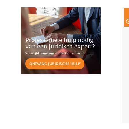
Professionele hulp nodig
van een juridisch expert?
Vul vrijblijvend ons contactformulier in
ONTVANG JURIDISCHE HULP