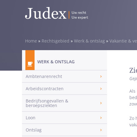
Home
»
Rechtsgebied
»
Werk & ontslag
»
Vakantie & ve
WERK & ONTSLAG
Zi
Ambtenarenrecht
Gep
Arbeidscontracten
Als
bed
Bedrijfsongevallen &
zov
beroepsziekten
Loon
Zo 
vak
Ontslag