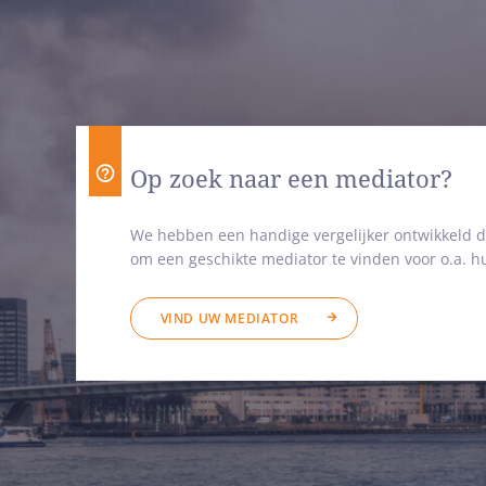
Op zoek naar een mediator?
We hebben een handige vergelijker ontwikkeld d
om een geschikte mediator te vinden voor o.a. hu
VIND UW MEDIATOR