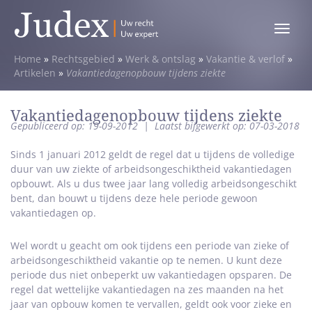
Toggle
menu
Home
»
Rechtsgebied
»
Werk & ontslag
»
Vakantie & verlof
»
Artikelen
»
Vakantiedagenopbouw tijdens ziekte
Vakantiedagenopbouw tijdens ziekte
Gepubliceerd op: 19-09-2012
|
Laatst bijgewerkt op: 07-03-2018
Sinds 1 januari 2012 geldt de regel dat u tijdens de volledige
duur van uw ziekte of arbeidsongeschiktheid vakantiedagen
opbouwt. Als u dus twee jaar lang volledig arbeidsongeschikt
bent, dan bouwt u tijdens deze hele periode gewoon
vakantiedagen op.
Wel wordt u geacht om ook tijdens een periode van zieke of
arbeidsongeschiktheid vakantie op te nemen. U kunt deze
periode dus niet onbeperkt uw vakantiedagen opsparen. De
regel dat wettelijke vakantiedagen na zes maanden na het
jaar van opbouw komen te vervallen, geldt ook voor zieke en