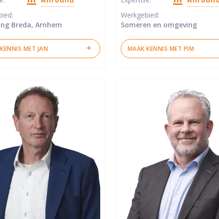
ren
sterren
bied:
Werkgebied:
ng Breda, Arnhem
Someren en omgeving
KENNIS MET JAN
MAAK KENNIS MET PIM