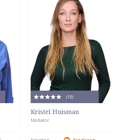
(10
)
Totale
waardering:
Kristel Huisman
5
Mediator
van
5
d
Expertise:
Kinderen