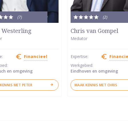
(7
)
(2
)
le
Totale
dering:
waardering:
 Westerling
Chris van Gompel
5
r
Mediator
van
5
se:
Financieel
Expertise:
Financi
ren
sterren
bied:
Werkgebied:
sch en omgeving
Eindhoven en omgeving
KENNIS MET PETER
MAAK KENNIS MET CHRIS