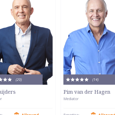
(20
)
(14
)
le
Totale
dering:
waardering:
nijders
Pim van der Hagen
5
r
Mediator
van
5
se:
Allround
Expertise:
Allroun