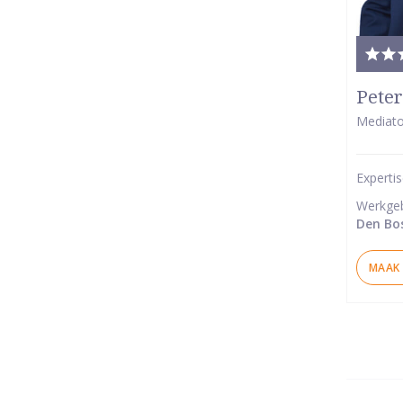
Tota
waar
Peter
5
Mediato
van
5
Experti
ster
Werkge
Den Bo
MAAK 