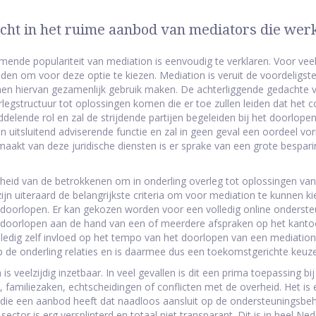
cht in het ruime aanbod van mediators die wer
ende populariteit van mediation is eenvoudig te verklaren. Voor veel
en om voor deze optie te kiezen. Mediation is veruit de voordeligst
en hiervan gezamenlijk gebruik maken. De achterliggende gedachte va
legstructuur tot oplossingen komen die er toe zullen leiden dat het 
delende rol en zal de strijdende partijen begeleiden bij het doorlopen
n uitsluitend adviserende functie en zal in geen geval een oordeel vo
aakt van deze juridische diensten is er sprake van een grote bespari
heid van de betrokkenen om in onderling overleg tot oplossingen van
ijn uiteraard de belangrijkste criteria om voor mediation te kunnen kie
e doorlopen. Er kan gekozen worden voor een volledig online onderst
e doorlopen aan de hand van een of meerdere afspraken op het kant
olledig zelf invloed op het tempo van het doorlopen van een mediation
p de onderling relaties en is daarmee dus een toekomstgerichte keuz
is veelzijdig inzetbaar. In veel gevallen is dit een prima toepassing bij
n, familiezaken, echtscheidingen of conflicten met de overheid. Het 
die een aanbod heeft dat naadloos aansluit op de ondersteuningsbehoeft
 sector is erg versplinterd en totaal niet transparant. Dit is in heel 