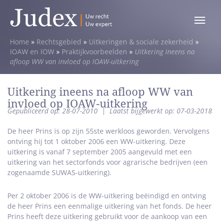
Toggle
menu
Home
»
Rechtsgebied
»
Uitkeringen & sociale zekerheid
»
IOAW en IOW
»
Praktijkvoorbeelden
»
Uitkering ineens na
afloop WW van invloed op IOAW-uitkering
Uitkering ineens na afloop WW van
invloed op IOAW-uitkering
Gepubliceerd op: 28-07-2010
|
Laatst bijgewerkt op: 07-03-2018
De heer Prins is op zijn 55ste werkloos geworden. Vervolgens
ontving hij tot 1 oktober 2006 een WW-uitkering. Deze
uitkering is vanaf 7 september 2005 aangevuld met een
uitkering van het sectorfonds voor agrarische bedrijven (een
zogenaamde SUWAS-uitkering).
Per 2 oktober 2006 is de WW-uitkering beëindigd en ontving
de heer Prins een eenmalige uitkering van het fonds. De heer
Prins heeft deze uitkering gebruikt voor de aankoop van een