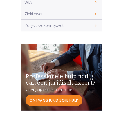
WIA
Ziektewet
Zorgverzekeringswet
Professionele hulp nodig
van een juridisch expert?
Vul vrijblijvend ons contactformulier in
ONTVANG JURIDISCHE HULP