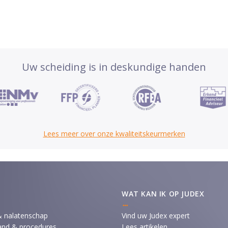
Uw scheiding is in deskundige handen
Lees meer over onze kwaliteitskeurmerken
WAT KAN IK OP JUDEX
& nalatenschap
Vind uw Judex expert
and & procedures
Lees artikelen