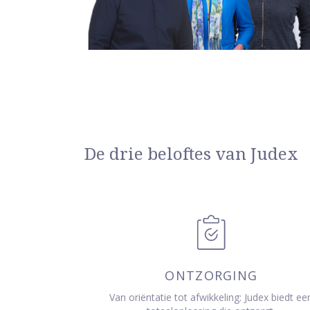
De drie beloftes van Judex
ONTZORGING
Van oriëntatie tot afwikkeling: Judex biedt ee