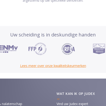
afgestemd op uw specifieke behoeften.
Uw scheiding is in deskundige handen
Lees meer over onze kwaliteitskeurmerken
WAT KAN IK OP JUDEX
& nalatenschap
Vind uw Judex expert