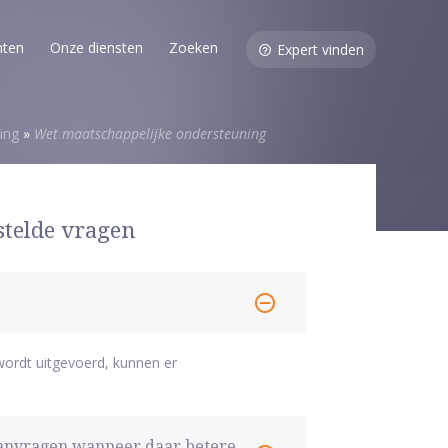
nten
Onze diensten
Zoeken
Expert vinden
ing
»
Wet maatschappelijke ondersteuning
stelde vragen
ordt uitgevoerd, kunnen er
aanvragen wanneer daar betere