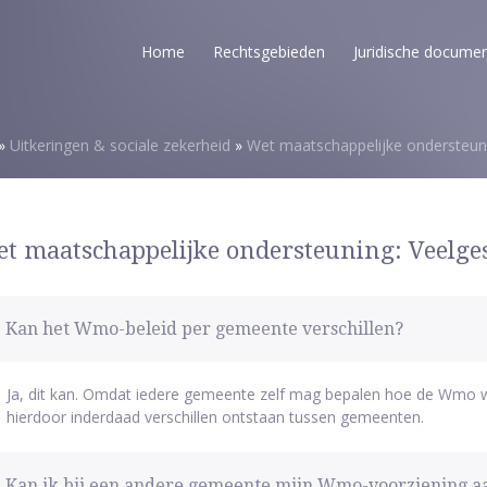
Home
Rechtsgebieden
Juridische docume
»
Uitkeringen & sociale zekerheid
»
Wet maatschappelijke ondersteun
t maatschappelijke ondersteuning: Veelge
Kan het Wmo-beleid per gemeente verschillen?
Ja, dit kan. Omdat iedere gemeente zelf mag bepalen hoe de Wmo w
hierdoor inderdaad verschillen ontstaan tussen gemeenten.
Kan ik bij een andere gemeente mijn Wmo-voorziening 