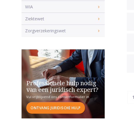
WIA
Ziektewet
Zorgverzekeringswet
Professionele hulp nodig
van een juridisch expert?
Vul vrijblijvend ons contactformulier in
ONTVANG JURIDISCHE HULP