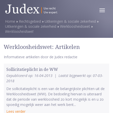
Toggl
menu
Home
»
Rechtsgebied
»
Uitkeringen & sociale zekerheid
»
Uitkeringen & sociale zekerheid
»
Werkloosheidswet
»
Werkloosheidswet
Werkloosheidswet: Artikelen
Informatieve artikelen door de Judex redactie
Sollicitatieplicht in de WW
Gepubliceerd op: 16-04-2013
|
Laatst bijgewerkt op: 07-03-
2018
De sollicitatieplicht is een van de belangrijkste plichten uit de
Werkloosheidswet (WW). De bedoeling hiervan is uiteraard
dat de periode van werkloosheid zo kort mogelijk is en u zo
spoedig mogelijk weer aan het werk bent...
Lees verder