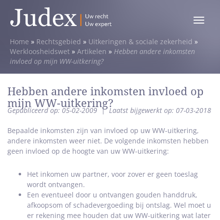
Toggle
menu
Home
»
Rechtsgebied
»
Uitkeringen & sociale zekerheid
»
Werkloosheidswet
»
Artikelen
»
Hebben andere inkomsten
invloed op mijn WW-uitkering?
Hebben andere inkomsten invloed op
mijn WW-uitkering?
Gepubliceerd op: 05-02-2009
|
Laatst bijgewerkt op: 07-03-2018
Bepaalde inkomsten zijn van invloed op uw WW-uitkering,
andere inkomsten weer niet. De volgende inkomsten hebben
geen invloed op de hoogte van uw WW-uitkering:
Het inkomen uw partner, voor zover er geen toeslag
wordt ontvangen.
Een eventueel door u ontvangen gouden handdruk,
afkoopsom of schadevergoeding bij ontslag. Wel moet u
er rekening mee houden dat uw WW-uitkering wat later