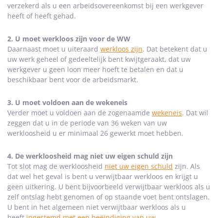
verzekerd als u een arbeidsovereenkomst bij een werkgever
heeft of heeft gehad.
2. U moet werkloos zijn voor de WW
Daarnaast moet u uiteraard
werkloos zijn
. Dat betekent dat u
uw werk geheel of gedeeltelijk bent kwijtgeraakt, dat uw
werkgever u geen loon meer hoeft te betalen en dat u
beschikbaar bent voor de arbeidsmarkt.
3. U moet voldoen aan de wekeneis
Verder moet u voldoen aan de zogenaamde
wekeneis
. Dat wil
zeggen dat u in de periode van 36 weken van uw
werkloosheid u er minimaal 26 gewerkt moet hebben.
4. De werkloosheid mag niet uw eigen schuld zijn
Tot slot mag de werkloosheid
niet uw eigen schuld
zijn. Als
dat wel het geval is bent u verwijtbaar werkloos en krijgt u
geen uitkering. U bent bijvoorbeeld verwijtbaar werkloos als u
zelf ontslag hebt genomen of op staande voet bent ontslagen.
U bent in het algemeen niet verwijtbaar werkloos als u
heeft
ingestemd met een beëindiging van uw