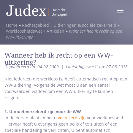
Toggle
menu
Home
»
Rechtsgebied
»
Uitkeringen & sociale zekerheid
»
Werkloosheidswet
»
Artikelen
»
Wanneer heb ik recht op een
WW-uitkering?
Wanneer heb ik recht op een WW-
uitkering?
Gepubliceerd op: 04-02-2009
|
Laatst bijgewerkt op: 07-03-2018
Niet iedereen die werkloos is, heeft automatisch recht op een
WW-uitkering. Volgens de wet moet u aan een aantal
voorwaarden voldoen om een WW-uitkering te kunnen
krijgen.
1. U moet verzekerd zijn voor de WW
In de eerste plaats moet u
verzekerd zijn
voor werkloosheid.
Hiervoor hoeft u overigens geen polis af te sluiten of een
speciale handeling te verrichten. U bent automatisch