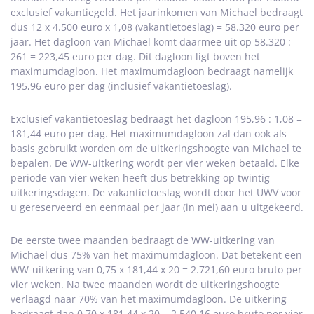
exclusief vakantiegeld. Het jaarinkomen van Michael bedraagt
dus 12 x 4.500 euro x 1,08 (vakantietoeslag) = 58.320 euro per
jaar. Het dagloon van Michael komt daarmee uit op 58.320 :
261 = 223,45 euro per dag. Dit dagloon ligt boven het
maximumdagloon. Het maximumdagloon bedraagt namelijk
195,96 euro per dag (inclusief vakantietoeslag).
Exclusief vakantietoeslag bedraagt het dagloon 195,96 : 1,08 =
181,44 euro per dag. Het maximumdagloon zal dan ook als
basis gebruikt worden om de uitkeringshoogte van Michael te
bepalen. De WW-uitkering wordt per vier weken betaald. Elke
periode van vier weken heeft dus betrekking op twintig
uitkeringsdagen. De vakantietoeslag wordt door het UWV voor
u gereserveerd en eenmaal per jaar (in mei) aan u uitgekeerd.
De eerste twee maanden bedraagt de WW-uitkering van
Michael dus 75% van het maximumdagloon. Dat betekent een
WW-uitkering van 0,75 x 181,44 x 20 = 2.721,60 euro bruto per
vier weken. Na twee maanden wordt de uitkeringshoogte
verlaagd naar 70% van het maximumdagloon. De uitkering
bedraagt dan 0,70 x 181,44 x 20 = 2.540,16 euro bruto per vier