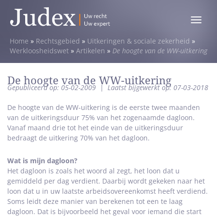
Toggle
menu
Home
»
Rechtsgebied
»
Uitkeringen & sociale zekerheid
»
Werkloosheidswet
»
Artikelen
»
De hoogte van de WW-uitkering
De hoogte van de WW-uitkering
Gepubliceerd op: 05-02-2009
|
Laatst bijgewerkt op: 07-03-2018
De hoogte van de WW-uitkering is de eerste twee maanden
van de uitkeringsduur 75% van het zogenaamde dagloon.
Vanaf maand drie tot het einde van de uitkeringsduur
bedraagt de uitkering 70% van het dagloon.
Wat is mijn dagloon?
Het dagloon is zoals het woord al zegt, het loon dat u
gemiddeld per dag verdient. Daarbij wordt gekeken naar het
loon dat u in uw laatste arbeidsovereenkomst heeft verdiend.
Soms leidt deze manier van berekenen tot een te laag
dagloon. Dat is bijvoorbeeld het geval voor iemand die start