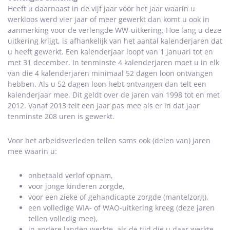
Heeft u daarnaast in de vijf jaar vóór het jaar waarin u
werkloos werd vier jaar of meer gewerkt dan komt u ook in
aanmerking voor de verlengde WW-uitkering. Hoe lang u deze
uitkering krijgt, is afhankelijk van het aantal kalenderjaren dat
u heeft gewerkt. Een kalenderjaar loopt van 1 januari tot en
met 31 december. In tenminste 4 kalenderjaren moet u in elk
van die 4 kalenderjaren minimaal 52 dagen loon ontvangen
hebben. Als u 52 dagen loon hebt ontvangen dan telt een
kalenderjaar mee. Dit geldt over de jaren van 1998 tot en met
2012. Vanaf 2013 telt een jaar pas mee als er in dat jaar
tenminste 208 uren is gewerkt.
Voor het arbeidsverleden tellen soms ook (delen van) jaren
mee waarin u:
onbetaald verlof opnam,
voor jonge kinderen zorgde,
voor een zieke of gehandicapte zorgde (mantelzorg),
een volledige WIA- of WAO-uitkering kreeg (deze jaren
tellen volledig mee),
in andere landen werkte, als de tijd die u daar werkte