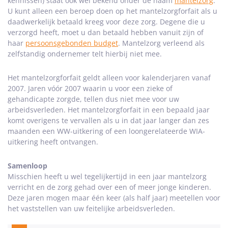
kennissen) staat ook wel bekend onder de naam
mantelzorg
.
U kunt alleen een beroep doen op het mantelzorgforfait als u
daadwerkelijk betaald kreeg voor deze zorg. Degene die u
verzorgd heeft, moet u dan betaald hebben vanuit zijn of
haar
persoonsgebonden budget
. Mantelzorg verleend als
zelfstandig ondernemer telt hierbij niet mee.
Het mantelzorgforfait geldt alleen voor kalenderjaren vanaf
2007. Jaren vóór 2007 waarin u voor een zieke of
gehandicapte zorgde, tellen dus niet mee voor uw
arbeidsverleden. Het mantelzorgforfait in een bepaald jaar
komt overigens te vervallen als u in dat jaar langer dan zes
maanden een WW-uitkering of een loongerelateerde WIA-
uitkering heeft ontvangen.
Samenloop
Misschien heeft u wel tegelijkertijd in een jaar mantelzorg
verricht en de zorg gehad over een of meer jonge kinderen.
Deze jaren mogen maar één keer (als half jaar) meetellen voor
het vaststellen van uw feitelijke arbeidsverleden.