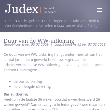
Toggle
menu
Home
»
Rechtsgebied
»
Uitkeringen & sociale zekerheid
»
Werkloosheidswet
»
Artikelen
»
Duur van de WW-uitkering
Duur van de WW-uitkering
Gepubliceerd op: 05-02-2009
|
Laatst bijgewerkt op: 07-03-2018
De duur van uw WW-uitkering hangt onder meer af van het
aantal jaren dat u gewerkt heeft, uw zogenaamde
arbeidsverleden. De WW-uitkering bestaat eigenlijk uit twee
soorten uitkeringen:
de basisuitkering
de verlengde uitkering
Basisuitkering
Heeft u in de laatste 36 weken voordat u werkloos werd 26
weken gewerkt? Dan ontvangt u in ieder geval twee maanden
een uitkering ter grootte van 75% van uw
dagloon
en daarna