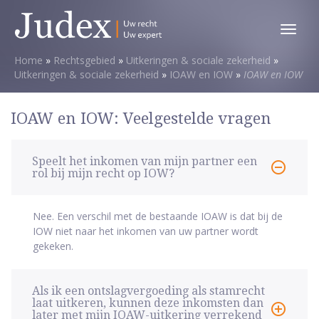
Toggl
menu
Home
»
Rechtsgebied
»
Uitkeringen & sociale zekerheid
»
Uitkeringen & sociale zekerheid
»
IOAW en IOW
»
IOAW en IOW
IOAW en IOW: Veelgestelde vragen
Speelt het inkomen van mijn partner een
rol bij mijn recht op IOW?
Nee. Een verschil met de bestaande IOAW is dat bij de
IOW niet naar het inkomen van uw partner wordt
gekeken.
Als ik een ontslagvergoeding als stamrecht
laat uitkeren, kunnen deze inkomsten dan
later met mijn IOAW-uitkering verrekend