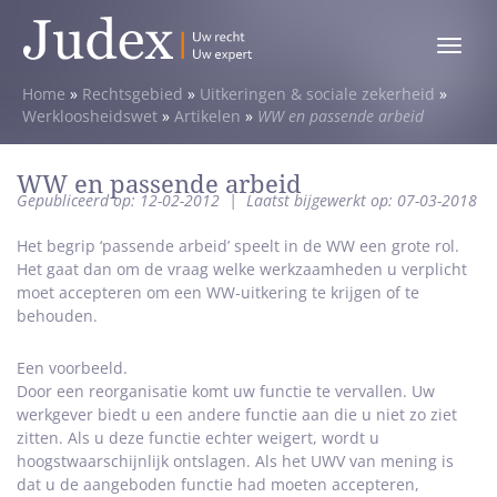
Toggle
menu
Home
»
Rechtsgebied
»
Uitkeringen & sociale zekerheid
»
Werkloosheidswet
»
Artikelen
»
WW en passende arbeid
WW en passende arbeid
Gepubliceerd op: 12-02-2012
|
Laatst bijgewerkt op: 07-03-2018
Het begrip ‘passende arbeid’ speelt in de WW een grote rol.
Het gaat dan om de vraag welke werkzaamheden u verplicht
moet accepteren om een WW-uitkering te krijgen of te
behouden.
Een voorbeeld.
Door een reorganisatie komt uw functie te vervallen. Uw
werkgever biedt u een andere functie aan die u niet zo ziet
zitten. Als u deze functie echter weigert, wordt u
hoogstwaarschijnlijk ontslagen. Als het UWV van mening is
dat u de aangeboden functie had moeten accepteren,