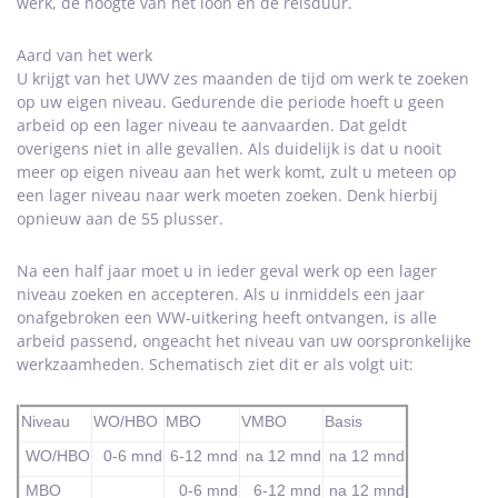
werk, de hoogte van het loon en de reisduur.
Aard van het werk
U krijgt van het UWV zes maanden de tijd om werk te zoeken
op uw eigen niveau. Gedurende die periode hoeft u geen
arbeid op een lager niveau te aanvaarden. Dat geldt
overigens niet in alle gevallen. Als duidelijk is dat u nooit
meer op eigen niveau aan het werk komt, zult u meteen op
een lager niveau naar werk moeten zoeken. Denk hierbij
opnieuw aan de 55 plusser.
Na een half jaar moet u in ieder geval werk op een lager
niveau zoeken en accepteren. Als u inmiddels een jaar
onafgebroken een WW-uitkering heeft ontvangen, is alle
arbeid passend, ongeacht het niveau van uw oorspronkelijke
werkzaamheden. Schematisch ziet dit er als volgt uit:
Niveau
WO/HBO
MBO
VMBO
Basis
WO/HBO
0-6 mnd
6-12 mnd
na 12 mnd
na 12 mnd
MBO
0-6 mnd
6-12 mnd
na 12 mnd