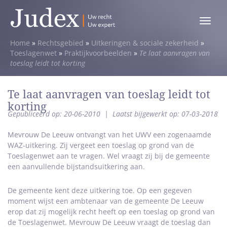
Toggle
menu
Home
»
Rechtsgebied
»
Uitkeringen & sociale zekerheid
»
Toeslagenwet
»
Praktijkvoorbeelden
»
Te laat aanvragen van
toeslag leidt tot korting
Te laat aanvragen van toeslag leidt tot
korting
Gepubliceerd op: 20-06-2010
|
Laatst bijgewerkt op: 07-03-2018
Mevrouw De Leeuw ontvangt van het UWV een zogenaamde
WAZ-uitkering. Zij vergeet een toeslag op grond van de
Toeslagenwet aan te vragen. Wel vraagt zij bij de gemeente
een aanvullende bijstandsuitkering aan.
De gemeente kent deze uitkering toe. Op een gegeven
moment wijst een ambtenaar van de gemeente De Leeuw
erop dat zij mogelijk recht heeft op een toeslag op grond van
de Toeslagenwet. Mevrouw De Leeuw vraagt de toeslag dan