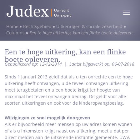
Toggle
menu
Home
»
Rechtsgebied
»
Uitkeringen & sociale zekerheid
»
Columns
»
Een te hoge uitkering, kan een flinke boete opleveren.
Een te hoge uitkering, kan een flinke
boete opleveren.
Gepubliceerd op: 12-12-2014
|
Laatst bijgewerkt op: 06-07-2018
Sinds 1 januari 2013 geldt dat als u ten onrechte een te hoge
uitkering heeft ontvangen, u de teveel ontvangen uitkering
moet terugbetalen en u een boete krijgt ter hoogte van
maximaal het teveel ontvangen bedrag. Dit geldt voor alle
soorten uitkeringen en ook voor de kinderopvangtoeslag.
Wijzigingen zo snel mogelijk doorgeven
Als er bijvoorbeeld meer mensen op uw adres komen wonen
of als u inkomsten krijgt naast uw uitkering, moet u dat per
direct melden aan de uitkerende instantie (gemeente, UWV,