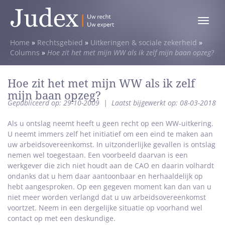
Toggle
menu
Home
»
Rechtsgebied
»
Uitkeringen & sociale zekerheid
»
Columns
»
Hoe zit het met mijn WW als ik zelf mijn baan opzeg?
Hoe zit het met mijn WW als ik zelf
mijn baan opzeg?
Gepubliceerd op: 29-10-2009
|
Laatst bijgewerkt op: 08-03-2018
Als u ontslag neemt heeft u geen recht op een WW-uitkering.
U neemt immers zelf het initiatief om een eind te maken aan
uw arbeidsovereenkomst. In uitzonderlijke gevallen is ontslag
nemen wel toegestaan. Een voorbeeld daarvan is een
werkgever die zich niet houdt aan de CAO en daarin volhardt
ondanks dat u hem daar aantoonbaar en herhaaldelijk op
hebt aangesproken. Op een gegeven moment kan dan van u
niet meer worden verlangd dat u uw arbeidsovereenkomst
voortzet. Neem in een dergelijke situatie op voorhand wel
contact op met een deskundige.