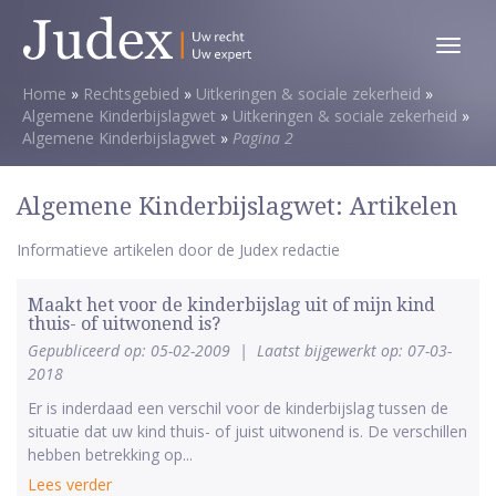
Toggl
menu
Home
»
Rechtsgebied
»
Uitkeringen & sociale zekerheid
»
Algemene Kinderbijslagwet
»
Uitkeringen & sociale zekerheid
»
Algemene Kinderbijslagwet
»
Pagina 2
Algemene Kinderbijslagwet: Artikelen
Informatieve artikelen door de Judex redactie
Maakt het voor de kinderbijslag uit of mijn kind
thuis- of uitwonend is?
Gepubliceerd op: 05-02-2009
|
Laatst bijgewerkt op: 07-03-
2018
Er is inderdaad een verschil voor de kinderbijslag tussen de
situatie dat uw kind thuis- of juist uitwonend is. De verschillen
hebben betrekking op...
Lees verder