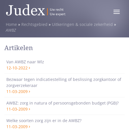
Toggle
menu
Home
»
Rechtsgebied
»
Uitkeringen & sociale zekerheid
»
AWBZ
Artikelen
Van AWBZ naar Wlz
12-10-2022
Bezwaar tegen indicatiestelling of beslissing zorgkantoor of
zorgverzekeraar
11-03-2009
AWBZ: zorg in natura of persoonsgebonden budget (PGB)?
11-03-2009
Welke soorten zorg zijn er in de AWBZ?
11-03-2009