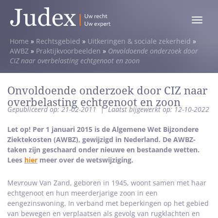
Toggle
menu
Home
»
Rechtsgebied
»
Uitkeringen & sociale zekerheid
»
AWBZ
»
Praktijkvoorbeelden
»
Onvoldoende onderzoek door
CIZ naar overbelasting echtgenoot en zoon
Onvoldoende onderzoek door CIZ naar
overbelasting echtgenoot en zoon
Gepubliceerd op: 21-02-2011
|
Laatst bijgewerkt op: 12-10-2022
Let op! Per 1 januari 2015 is de Algemene Wet Bijzondere
Ziektekosten (AWBZ), gewijzigd in Nederland. De AWBZ-
taken zijn geschaard onder nieuwe en bestaande wetten.
Lees
hier
meer over de wetswijziging.
Mevrouw Van Zand, geboren in 1945, woont samen met haar
echtgenoot en hun meerderjarige zoon in een
eengezinswoning. In verband met beperkingen op het gebied
van bewegen en verplaatsen als gevolg van rugklachten en