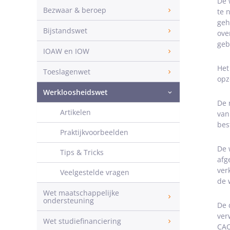
De 
Bezwaar & beroep
te 
geh
Bijstandswet
ove
geb
IOAW en IOW
Het
Toeslagenwet
opz
Werkloosheidswet
De 
Artikelen
van
bes
Praktijkvoorbeelden
De 
Tips & Tricks
afg
ver
Veelgestelde vragen
de 
Wet maatschappelijke
ondersteuning
De 
ver
Wet studiefinanciering
CAO