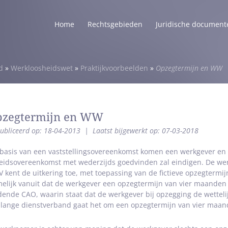
Home
Rechtsgebieden
Juridische document
d
»
Werkloosheidswet
»
Praktijkvoorbeelden
»
Opzegtermijn en WW
zegtermijn en WW
ubliceerd op: 18-04-2013
|
Laatst bijgewerkt op: 07-03-2018
basis van een vaststellingsovereenkomst komen een werkgever en
eidsovereenkomst met wederzijds goedvinden zal eindigen. De we
 kent de uitkering toe, met toepassing van de fictieve opzegtermi
elijk vanuit dat de werkgever een opzegtermijn van vier maanden i
dende CAO, waarin staat dat de werkgever bij opzegging de wettel
 lange dienstverband gaat het om een opzegtermijn van vier maan