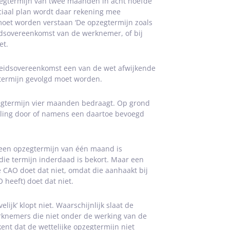
zegtermijn van twee maanden in acht hoefde
ciaal plan wordt daar rekening mee
moet worden verstaan ‘De opzegtermijn zoals
eidsovereenkomst van de werknemer, of bij
et.
arbeidsovereenkomst een van de wet afwijkende
termijn gevolgd moet worden.
pzegtermijn vier maanden bedraagt. Op grond
geling door of namens een daartoe bevoegd
een opzegtermijn van één maand is
ie termijn inderdaad is bekort. Maar een
 CAO doet dat niet, omdat die aanhaakt bij
 heeft) doet dat niet.
jk’ klopt niet. Waarschijnlijk slaat de
rknemers die niet onder de werking van de
ent dat de wettelijke opzegtermijn niet