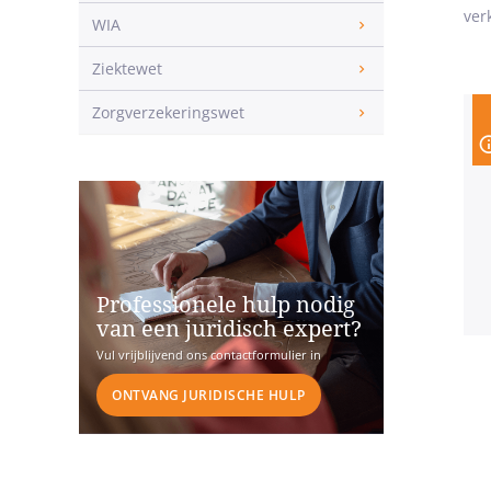
ver
WIA
Ziektewet
Zorgverzekeringswet
Professionele hulp nodig
van een juridisch expert?
Vul vrijblijvend ons contactformulier in
ONTVANG JURIDISCHE HULP