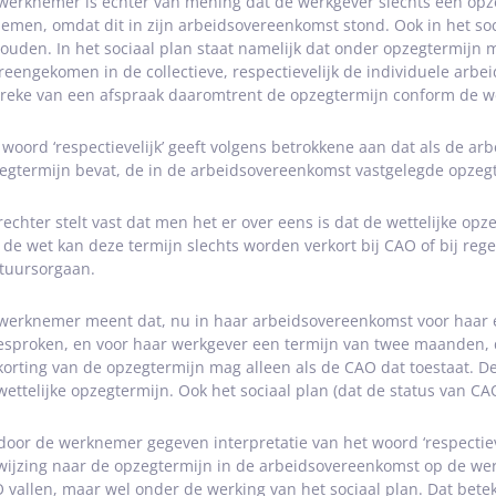
werknemer is echter van mening dat de werkgever slechts een op
nemen, omdat dit in zijn arbeidsovereenkomst stond. Ook in het so
ouden. In het sociaal plan staat namelijk dat onder opzegtermijn 
reengekomen in de collectieve, respectievelijk de individuele arb
reke van een afspraak daaromtrent de opzegtermijn conform de w
 woord ‘respectievelijk’ geeft volgens betrokkene aan dat als de 
egtermijn bevat, de in de arbeidsovereenkomst vastgelegde opzeg
rechter stelt vast dat men het er over eens is dat de wettelijke o
 de wet kan deze termijn slechts worden verkort bij CAO of bij re
tuursorgaan.
werknemer meent dat, nu in haar arbeidsovereenkomst voor haar 
esproken, en voor haar werkgever een termijn van twee maanden, d
korting van de opzegtermijn mag alleen als de CAO dat toestaat. De
wettelijke opzegtermijn. Ook het sociaal plan (dat de status van CAO
door de werknemer gegeven interpretatie van het woord ‘respectieveli
wijzing naar de opzegtermijn in de arbeidsovereenkomst op de we
 vallen, maar wel onder de werking van het sociaal plan. Dat betek