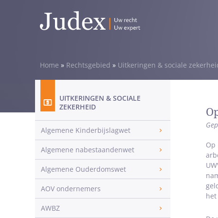
Home
»
Rechtsgebied
»
Uitkeringen & sociale zekerhei
UITKERINGEN & SOCIALE
ZEKERHEID
Op
Gep
Algemene Kinderbijslagwet
Op 
Algemene nabestaandenwet
arb
UWV
Algemene Ouderdomswet
nam
gel
AOV ondernemers
het
AWBZ