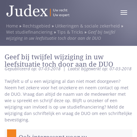
Toggle
menu
Home
»
Rechtsgebied
»
Uitkeringen & sociale zekerheid
»
Wet studiefinanciering
»
Tips & Tricks
»
Geef bij twijfel
wijziging in uw leefsituatie toch door aan de DUO
Geef bij twijfel wijziging in uw
leefsituatie toch door aan de DUO
Gepubliceerd op: 07-03-2018
|
Laatst bijgewerkt op: 07-03-2018
Twijfelt u of u een wijziging al dan niet moet doorgeven?
Neem het zekere voor het onzekere en neem contact op met
de DUO. Vraag dan altijd de naam van de medewerker met
wie u spreekt en schrijf deze op. Blijft u onzeker of een
wijziging van invloed is op uw studiefinanciering? Meld de
wijziging dan schriftelijk en vraag de DUO om een schriftelijke
bevestiging.