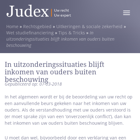
Toggle
menu
Home
»
Rechtsgebied
»
Uitkeringen & sociale zekerheid
»
Wet studiefinanciering
»
Tips & Tricks
»
In
uitzonderingssituaties blijft inkomen van ouders buiten
beschouwing
In uitzonderingssituaties blijft
inkomen van ouders buiten
beschouwing
Gepubliceerd op: 07-03-2018
In het algemeen wordt er bij de beoordeling van uw recht op
een aanvullende beurs gekeken naar het inkomen van uw
ouders. Als de verstandhouding met uw ouders verstoord is
(er moet sprake zijn van een ‘onverzoenlijk conflict’), dan kan
het inkomen van uw ouders buiten beschouwing blijven.
U moet dan wel, bijvoorbeeld door een verklaring van een