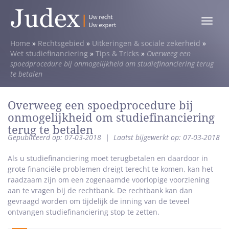
Toggle
menu
Home
»
Rechtsgebied
»
Uitkeringen & sociale zekerheid
»
Wet studiefinanciering
»
Tips & Tricks
»
Overweeg een
spoedprocedure bij onmogelijkheid om studiefinanciering terug
te betalen
Overweeg een spoedprocedure bij
onmogelijkheid om studiefinanciering
terug te betalen
Gepubliceerd op: 07-03-2018
|
Laatst bijgewerkt op: 07-03-2018
Als u studiefinanciering moet terugbetalen en daardoor in
grote financiële problemen dreigt terecht te komen, kan het
raadzaam zijn om een zogenaamde voorlopige voorziening
aan te vragen bij de rechtbank. De rechtbank kan dan
gevraagd worden om tijdelijk de inning van de teveel
ontvangen studiefinanciering stop te zetten.