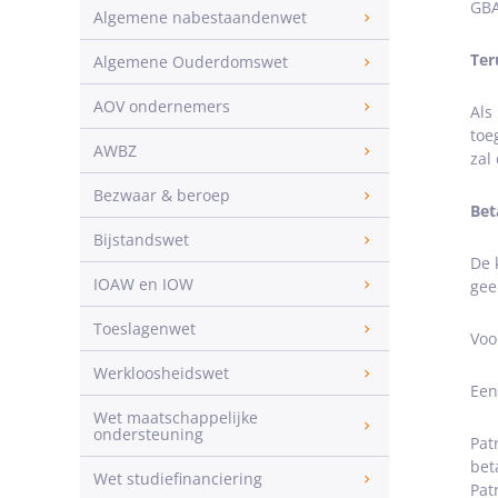
GBA
Algemene nabestaandenwet
Ter
Algemene Ouderdomswet
AOV ondernemers
Als
toe
AWBZ
zal
Bezwaar & beroep
Bet
Bijstandswet
De 
IOAW en IOW
gee
Toeslagenwet
Voo
Werkloosheidswet
Een
Wet maatschappelijke
ondersteuning
Pat
bet
Wet studiefinanciering
Pat