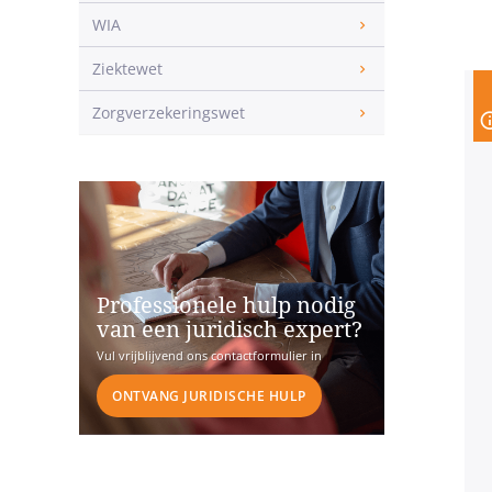
WIA
Ziektewet
Zorgverzekeringswet
Professionele hulp nodig
van een juridisch expert?
Vul vrijblijvend ons contactformulier in
ONTVANG JURIDISCHE HULP