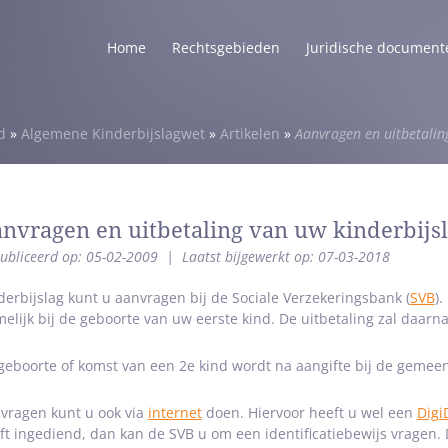
Home
Rechtsgebieden
Juridische document
d
»
Algemene Kinderbijslagwet
»
Artikelen
»
Aanvragen en uitbetalin
nvragen en uitbetaling van uw kinderbijs
ubliceerd op: 05-02-2009
|
Laatst bijgewerkt op: 07-03-2018
derbijslag kunt u aanvragen bij de Sociale Verzekeringsbank (
SVB
).
elijk bij de geboorte van uw eerste kind. De uitbetaling zal daarn
geboorte of komst van een 2e kind wordt na aangifte bij de geme
vragen kunt u ook via
internet
doen. Hiervoor heeft u wel een
Digi
ft ingediend, dan kan de SVB u om een identificatiebewijs vragen. D