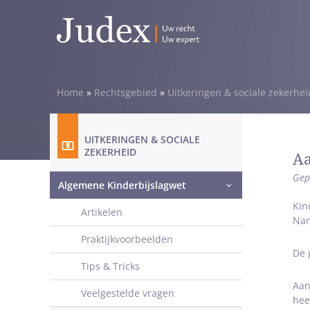
Home
»
Rechtsgebied
»
Uitkeringen & sociale zekerhei
UITKERINGEN & SOCIALE
ZEKERHEID
Aa
Gep
Algemene Kinderbijslagwet
Kin
Artikelen
Nam
Praktijkvoorbeelden
De 
Tips & Tricks
Aan
Veelgestelde vragen
hee