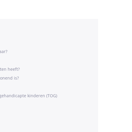
aar?
ten heeft?
wonend is?
ehandicapte kinderen (TOG)