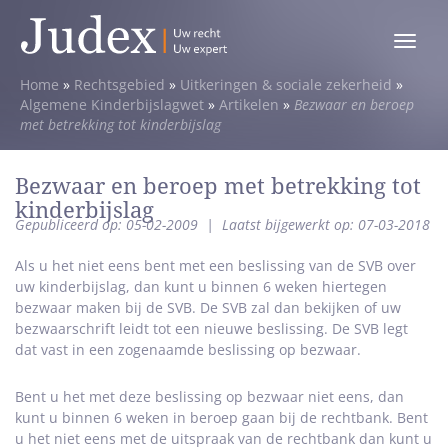
Toggle
menu
Home
»
Rechtsgebied
»
Uitkeringen & sociale zekerheid
»
Algemene Kinderbijslagwet
»
Artikelen
»
Bezwaar en beroep
met betrekking tot kinderbijslag
Bezwaar en beroep met betrekking tot
kinderbijslag
Gepubliceerd op: 05-02-2009
|
Laatst bijgewerkt op: 07-03-2018
Als u het niet eens bent met een beslissing van de SVB over
uw kinderbijslag, dan kunt u binnen 6 weken hiertegen
bezwaar maken bij de SVB. De SVB zal dan bekijken of uw
bezwaarschrift leidt tot een nieuwe beslissing. De SVB legt
dat vast in een zogenaamde beslissing op bezwaar.
Bent u het met deze beslissing op bezwaar niet eens, dan
kunt u binnen 6 weken in beroep gaan bij de rechtbank. Bent
u het niet eens met de uitspraak van de rechtbank dan kunt u