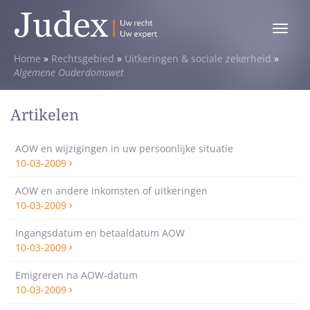
Toggle
menu
Home
»
Rechtsgebied
»
Uitkeringen & sociale zekerheid
»
Algemene Ouderdomswet
Artikelen
AOW en wijzigingen in uw persoonlijke situatie
10-03-2009
AOW en andere inkomsten of uitkeringen
10-03-2009
Ingangsdatum en betaaldatum AOW
10-03-2009
Emigreren na AOW-datum
10-03-2009