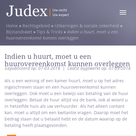
Toggle
menu
Home
»
Rechtsgebied
»
Uitkeringen & sociale zekerheid
»
Bijstandswet
»
Tips & Tricks
»
Indien u huurt, moet u een
huurovereenkomst kunnen overleggen
Indien u huurt, moet u een
huurovereenkomst kunnen overleggen
Gepubliceerd op: 07-03-2018
|
Laatst bijgewerkt op: 07-03-2018
Als u een woning of een kamer huurt, moet u op het adres
ingeschreven staan en een huurovereenkomst kunnen
overleggen. Ook moet u een bewijs van betaling van de huur
overleggen. Betaal de huur altijd via de bank, ook al woont u
in hetzelfde huis als uw verhuurder. Als het alleen contant
kan, moet u altijd om een kwitantie vragen. Daarop moet het
bedrag staan dat u betaald hebt en de datum waarop op de
betaling heeft plaatsgevonden.