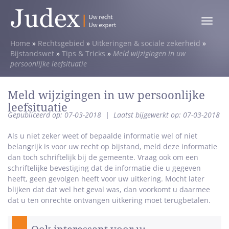
Toggle
menu
Home
»
Rechtsgebied
»
Uitkeringen & sociale zekerheid
»
Bijstandswet
»
Tips & Tricks
»
Meld wijzigingen in uw
persoonlijke leefsituatie
Meld wijzigingen in uw persoonlijke
leefsituatie
Gepubliceerd op: 07-03-2018
|
Laatst bijgewerkt op: 07-03-2018
Als u niet zeker weet of bepaalde informatie wel of niet
belangrijk is voor uw recht op bijstand, meld deze informatie
dan toch schriftelijk bij de gemeente. Vraag ook om een
schriftelijke bevestiging dat de informatie die u gegeven
heeft, geen gevolgen heeft voor uw uitkering. Mocht later
blijken dat dat wel het geval was, dan voorkomt u daarmee
dat u ten onrechte ontvangen uitkering moet terugbetalen.