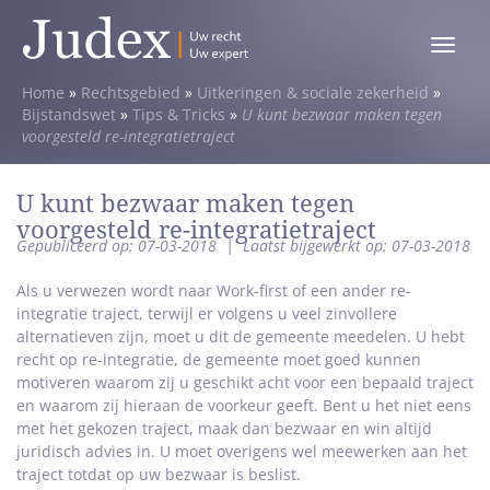
Toggle
menu
Home
»
Rechtsgebied
»
Uitkeringen & sociale zekerheid
»
Bijstandswet
»
Tips & Tricks
»
U kunt bezwaar maken tegen
voorgesteld re-integratietraject
U kunt bezwaar maken tegen
voorgesteld re-integratietraject
Gepubliceerd op: 07-03-2018
|
Laatst bijgewerkt op: 07-03-2018
Als u verwezen wordt naar Work-first of een ander re-
integratie traject, terwijl er volgens u veel zinvollere
alternatieven zijn, moet u dit de gemeente meedelen. U hebt
recht op re-integratie, de gemeente moet goed kunnen
motiveren waarom zij u geschikt acht voor een bepaald traject
en waarom zij hieraan de voorkeur geeft. Bent u het niet eens
met het gekozen traject, maak dan bezwaar en win altijd
juridisch advies in. U moet overigens wel meewerken aan het
traject totdat op uw bezwaar is beslist.