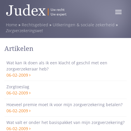
Toggle
menu
Home
»
Rechtsgebied
»
Uitkeringen & sociale zekerheid
»
Zorgverzekeringswet
Artikelen
Wat kan ik doen als ik een klacht of geschil met een
zorgverzekeraar heb?
06-02-2009
Zorgtoeslag
06-02-2009
Hoeveel premie moet ik voor mijn zorgverzekering betalen?
06-02-2009
Wat valt er onder het basispakket van mijn zorgverzekering?
06-02-2009