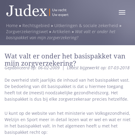
Toggle
menu
Home
»
Rechtsgebied
»
Uitkeringen & sociale zekerheid
»
Zorgverzekeringswet
»
Artikelen
»
Wat valt er onder het
basispakket van mijn zorgverzekering?
Wat valt er onder het basispakket van
mijn zorgverzekering?
Gepubliceerd op: 06-02-2009
|
Laatst bijgewerkt op: 07-03-2018
De overheid stelt jaarlijks de inhoud van het basispakket vast.
De bedoeling van dit basispakket is dat u hiermee toegang
heeft tot de (meest) noodzakelijke gezondheidszorg. Het
basispakket is dus bij elke zorgverzekeraar precies hetzelfde.
U kunt op de website van het ministerie van Volksgezondheid,
Welzijn en Sport meer in detail lezen wat er wel en wat er niet
in het basispakket valt. In het algemeen heeft u met het
basispakket recht op: