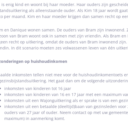
 is enig kind en woont bij haar moeder. Haar ouders zijn geschei
standsuitkering als alleenstaande ouder. Als Kim 18 jaar wordt gaa
to per maand. Kim en haar moeder krijgen dan samen recht op een 
m en Danique wonen samen. De ouders van Bram zijn inwonend. Z
zoon van Bram woont ook in samen met zijn vriendin. Als Bram e
 geen recht op uitkering, omdat de ouders van Bram inwonend zijn.
endin. In dit scenario moeten zes volwassenen leven van één uitke
zonderingen op huishoudinkomen
aalde inkomsten tellen niet mee voor de huishoudinkomentoets en 
gezinsbijstandsuitkering. Het gaat dan om de volgende uitzonderi
inkomsten van kinderen tot 16 jaar
inkomsten van kinderen van 16 en 17 jaar met een maximum va
inkomsten uit een Wajonguitkering als er sprake is van een gez
inkomsten uit een betaalde (deeltijd)baan van gezinsleden voor 
ouders van 27 jaar of ouder. Neem contact op met uw gemeente 
maximum) in aanmerking komt.