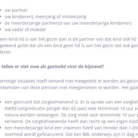
uw partner
uw kind(eren), meerjarig of minderjarig
de meerderjarige partner(s) van uw meerderjarige kind(eren)
uw vader of moeder
 een kind lid is van het gezin dan is de partner van dat kind ook li
ekeerd geldt dat als een kind geen lid is van het gezin dat ook ge
deren.
 tellen er niet mee als gezinslid voor de bijstand?
sommige situaties hoeft iemand niet meegeteld te worden als gezins
inkomsten van deze persoon niet meegenomen te worden. Het gaat
een gezinslid dat zorgbehoevend is. Er is sprake van een zorgbe
AWBZ-zorgindicatie (jonger dan 65 jaar) voor tenminste 10 uur p
natura worden ontvangen. De zorg moet voor tenminste 10 uur 
verleend. De zorgbehoevende heeft dan recht op een eigen bijs
een meerderjarige kind een inkomen heeft van minder dan 1.059
overheid wordt gefinancierd. Dat kan BBL onderwijs zijn (1 dag 