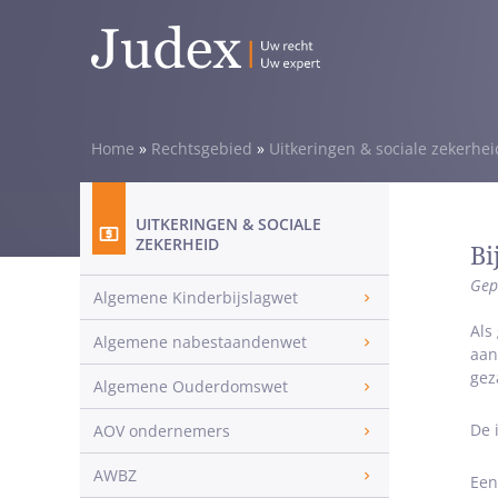
Home
»
Rechtsgebied
»
Uitkeringen & sociale zekerhei
UITKERINGEN & SOCIALE
ZEKERHEID
Bi
Gep
Algemene Kinderbijslagwet
Als
Algemene nabestaandenwet
aan
gez
Algemene Ouderdomswet
De 
AOV ondernemers
AWBZ
Een