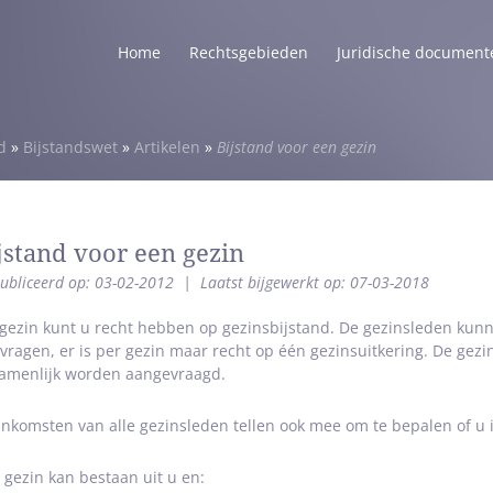
Home
Rechtsgebieden
Juridische document
d
»
Bijstandswet
»
Artikelen
»
Bijstand voor een gezin
jstand voor een gezin
ubliceerd op: 03-02-2012
|
Laatst bijgewerkt op: 07-03-2018
 gezin kunt u recht hebben op gezinsbijstand. De gezinsleden kunne
vragen, er is per gezin maar recht op één gezinsuitkering. De gez
amenlijk worden aangevraagd.
inkomsten van alle gezinsleden tellen ook mee om te bepalen of u 
 gezin kan bestaan uit u en: