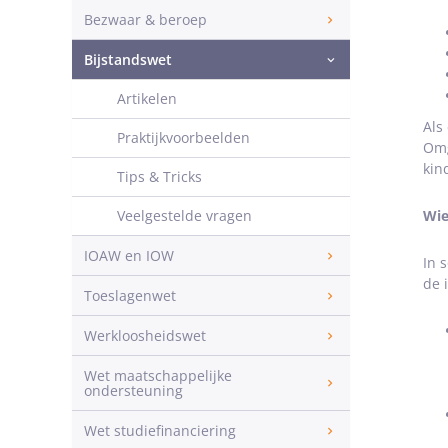
Bezwaar & beroep
Bijstandswet
Artikelen
Als
Praktijkvoorbeelden
Omg
kin
Tips & Tricks
Veelgestelde vragen
Wie
IOAW en IOW
In 
de 
Toeslagenwet
Werkloosheidswet
Wet maatschappelijke
ondersteuning
Wet studiefinanciering