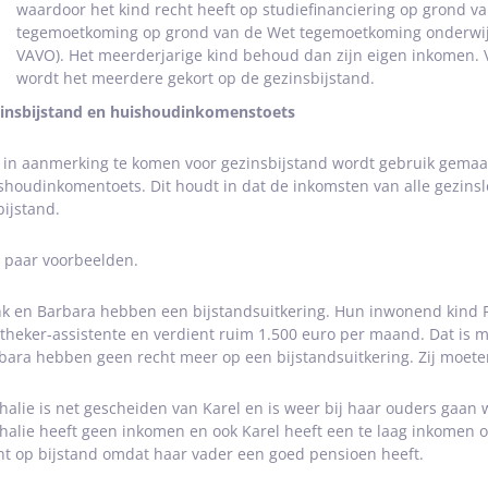
waardoor het kind recht heeft op studiefinanciering op grond va
tegemoetkoming op grond van de Wet tegemoetkoming onderwij
VAVO). Het meerderjarige kind behoud dan zijn eigen inkomen. 
wordt het meerdere gekort op de gezinsbijstand.
insbijstand en huishoudinkomenstoets
in aanmerking te komen voor gezinsbijstand wordt gebruik gema
shoudinkomentoets. Dit houdt in dat de inkomsten van alle gezinsl
bijstand.
 paar voorbeelden.
k en Barbara hebben een bijstandsuitkering. Hun inwonend kind Floor
theker-assistente en verdient ruim 1.500 euro per maand. Dat is
bara hebben geen recht meer op een bijstandsuitkering. Zij moet
halie is net gescheiden van Karel en is weer bij haar ouders gaan
halie heeft geen inkomen en ook Karel heeft een te laag inkomen o
ht op bijstand omdat haar vader een goed pensioen heeft.