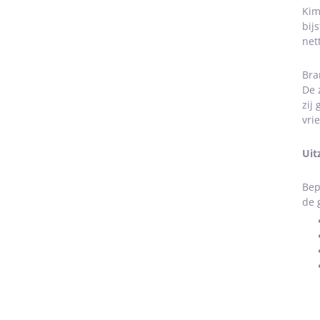
Kim
bij
net
Bra
De 
zij
vri
Uit
Bep
de 