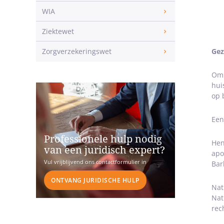
WIA
Ziektewet
Zorgverzekeringswet
Gez
Om 
hui
op 
Een
Professionele hulp nodig
Hen
van een juridisch expert?
apo
Vul vrijblijvend ons contactformulier in
Bar
ONTVANG JURIDISCHE HULP
Nat
Nat
rec